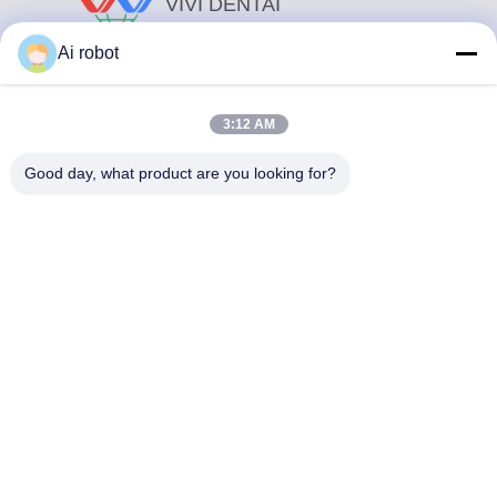
VIVI DENTAI
LABORATORY
Ai robot
3:12 AM
Good day, what product are you looking for?
Το VIVI Dental Lab είναι ένα υψηλού επιπέδου εργαστήριο
πλήρους εξυπηρέτησης από το Shenzhen της Κίνας. Είναι
από τα κορυφαία οδοντιατρικά εργαστήρια που είναι
πιστοποιημένα με CE, ISO και FDA και εξοπλισμένα με
σύγχρονα μηχανήματα. Του Η δέσμευση για υψηλή
ποιότητα, γρήγορο χρόνο διεκπεραίωσης και
επαγγελματικές υπηρεσίες έχει κερδίσει πολλά θετικά
σχόλια από τις αγορές της Ευρώπης και των ΗΠΑ.
Πολιτική Απορρήτου
|
Sitemap
| Καλή ποιότητα της Κίνας