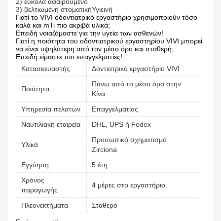
2) εύκολα αφαιρούμενο
3) βελτιωμένη στοματική
Υγιεινή
Γιατί το VIVI οδοντιατρικό εργαστήριο χρησιμοποιούν τόσο
καλά και m
Τι πιο ακριβά υλικά;
Επειδή νοιαζόμαστε για την υγεία των ασθενών!
Γιατί η ποιότητα του οδοντιατρικού εργαστηρίου VIVI μπορεί
να είναι υψηλότερη από τον μέσο όρο και σταθερή;
Επειδή είμαστε πιο επαγγελματίες!
Κατασκευαστής
Δοντιατρικό εργαστήριο VIVI
Πάνω από το μέσο όρο στην
Ποιότητα
Κίνα
Υπηρεσία πελατών
Επαγγελματίας
Ναυτιλιακή εταιρεία
DHL, UPS ή Fedex
Προσωπικό σχηματισμό
Υλικά
Zirciona
Εγγύηση
5 έτη
Χρόνος
4 μέρες στο εργαστήριο.
παραγωγής
Πλεονεκτήματα
Σταθερό