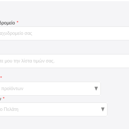
δρομείο
*
*
ν
*