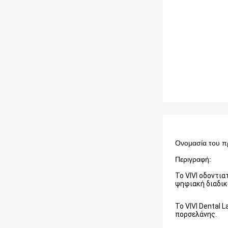
Ονομασία του π
Περιγραφή:
Το VIVI οδοντια
ψηφιακή διαδικ
Το VIVI Dental 
πορσελάνης.