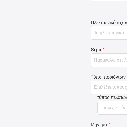
Ηλεκτρονικό ταχυ
Θέμα
*
Τύποι προϊόντων
τύπος πελατώ
Μήνυμα
*