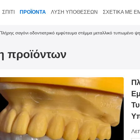
ΣΠΊΤΙ
ΠΡΟΪΌΝΤΑ
ΛΎΣΗ ΥΠΟΘΈΣΕΩΝ
ΣΧΕΤΙΚΆ ΜΕ Ε
Πλήρης σαγόνι οδοντιατρικό εμφύτευμα στέμμα μεταλλικό τυπωμένο ψη
ξη προϊόντων
Πλ
Εμ
Τυ
Υπ
Λεπ