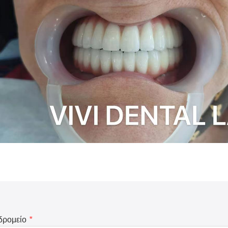
δρομείο
*