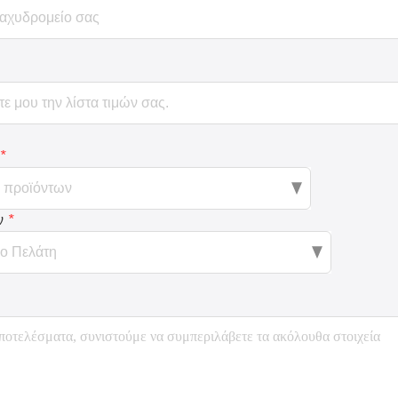
*
ν
*