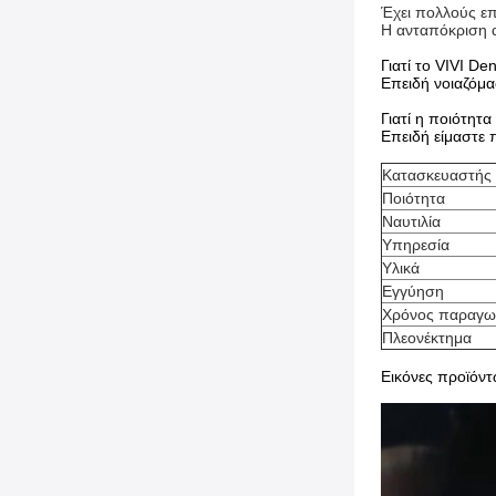
Έχει πολλούς επ
Η ανταπόκριση α
Γιατί το VIVI De
Επειδή νοιαζόμα
Γιατί η ποιότητα
Επειδή είμαστε 
Κατασκευαστής
Ποιότητα
Ναυτιλία
Υπηρεσία
Υλικά
Εγγύηση
Χρόνος παραγω
Πλεονέκτημα
Εικόνες προϊόν