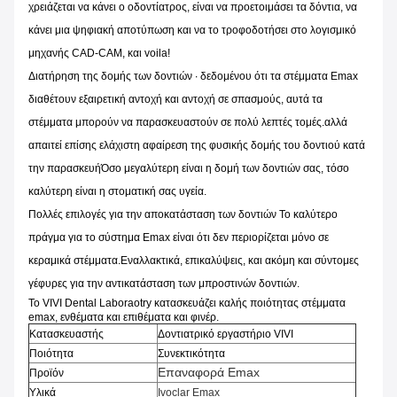
χρειάζεται να κάνει ο οδοντίατρος, είναι να προετοιμάσει τα δόντια, να
κάνει μια ψηφιακή αποτύπωση και να το τροφοδοτήσει στο λογισμικό
μηχανής CAD-CAM, και voila!
Διατήρηση της δομής των δοντιών ∙ δεδομένου ότι τα στέμματα Emax
διαθέτουν εξαιρετική αντοχή και αντοχή σε σπασμούς, αυτά τα
στέμματα μπορούν να παρασκευαστούν σε πολύ λεπτές τομές.αλλά
απαιτεί επίσης ελάχιστη αφαίρεση της φυσικής δομής του δοντιού κατά
την παρασκευήΌσο μεγαλύτερη είναι η δομή των δοντιών σας, τόσο
καλύτερη είναι η στοματική σας υγεία.
Πολλές επιλογές για την αποκατάσταση των δοντιών Το καλύτερο
πράγμα για το σύστημα Emax είναι ότι δεν περιορίζεται μόνο σε
κεραμικά στέμματα.Εναλλακτικά, επικαλύψεις, και ακόμη και σύντομες
γέφυρες για την αντικατάσταση των μπροστινών δοντιών.
Το VIVI Dental Laboraotry κατασκευάζει καλής ποιότητας στέμματα
emax, ενθέματα και επιθέματα και φινέρ.
Κατασκευαστής
Δοντιατρικό εργαστήριο VIVI
Ποιότητα
Συνεκτικότητα
Επαναφορά Emax
Προϊόν
Υλικά
Ivoclar Emax