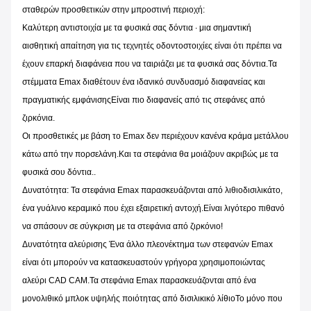
σταθερών προσθετικών στην μπροστινή περιοχή:
Καλύτερη αντιστοιχία με τα φυσικά σας δόντια ∙ μια σημαντική
αισθητική απαίτηση για τις τεχνητές οδοντοστοιχίες είναι ότι πρέπει να
έχουν επαρκή διαφάνεια που να ταιριάζει με τα φυσικά σας δόντια.Τα
στέμματα Emax διαθέτουν ένα ιδανικό συνδυασμό διαφανείας και
πραγματικής εμφάνισηςΕίναι πιο διαφανείς από τις στεφάνες από
ζιρκόνια.
Οι προσθετικές με βάση το Emax δεν περιέχουν κανένα κράμα μετάλλου
κάτω από την πορσελάνη.Και τα στεφάνια θα μοιάζουν ακριβώς με τα
φυσικά σου δόντια..
Δυνατότητα: Τα στεφάνια Emax παρασκευάζονται από λιθιοδισιλικάτο,
ένα γυάλινο κεραμικό που έχει εξαιρετική αντοχή.Είναι λιγότερο πιθανό
να σπάσουν σε σύγκριση με τα στεφάνια από ζιρκόνιο!
Δυνατότητα αλεύρισης Ένα άλλο πλεονέκτημα των στεφανών Emax
είναι ότι μπορούν να κατασκευαστούν γρήγορα χρησιμοποιώντας
αλεύρι CAD CAM.Τα στεφάνια Emax παρασκευάζονται από ένα
μονολιθικό μπλοκ υψηλής ποιότητας από δισιλικικό λίθιοΤο μόνο που