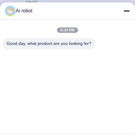
LABORATORY
Ai robot
6:34 PM
Good day, what product are you looking for?
Το VIVI Dental Lab είναι ένα υψηλού επιπέδου εργαστήριο
πλήρους εξυπηρέτησης από το Shenzhen της Κίνας. Είναι
από τα κορυφαία οδοντιατρικά εργαστήρια που είναι
πιστοποιημένα με CE, ISO και FDA και εξοπλισμένα με
σύγχρονα μηχανήματα. Του Η δέσμευση για υψηλή
ποιότητα, γρήγορο χρόνο διεκπεραίωσης και
επαγγελματικές υπηρεσίες έχει κερδίσει πολλά θετικά
σχόλια από τις αγορές της Ευρώπης και των ΗΠΑ.
Πολιτική Απορρήτου
|
Sitemap
| Καλή ποιότητα της Κίνας
Κινέζικο οδοντιατρικό εργαστήριο προμηθευτής. 2022-2026
VIVI