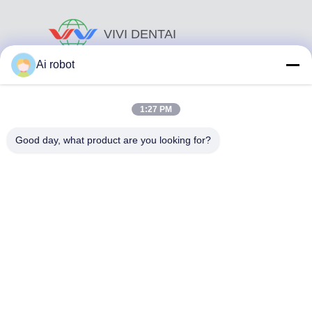
VIVI DENTAI
LABORATORY
Ai robot
1:27 PM
Good day, what product are you looking for?
Το VIVI Dental Lab είναι ένα υψηλού επιπέδου εργαστήριο
πλήρους εξυπηρέτησης από το Shenzhen της Κίνας. Είναι
από τα κορυφαία οδοντιατρικά εργαστήρια που είναι
πιστοποιημένα με CE, ISO και FDA και εξοπλισμένα με
σύγχρονα μηχανήματα. Του Η δέσμευση για υψηλή
ποιότητα, γρήγορο χρόνο διεκπεραίωσης και
επαγγελματικές υπηρεσίες έχει κερδίσει πολλά θετικά
σχόλια από τις αγορές της Ευρώπης και των ΗΠΑ.