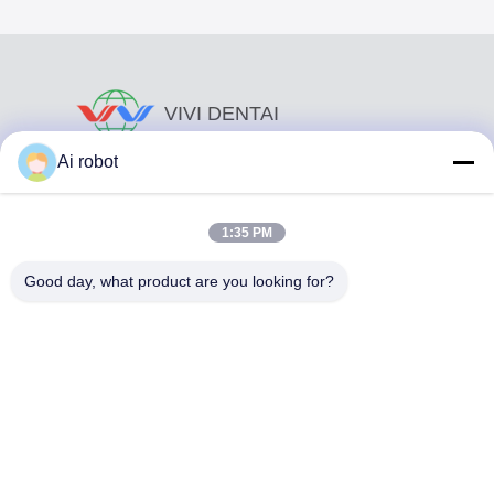
VIVI DENTAI
LABORATORY
Ai robot
1:35 PM
Good day, what product are you looking for?
Το VIVI Dental Lab είναι ένα υψηλού επιπέδου εργαστήριο
πλήρους εξυπηρέτησης από το Shenzhen της Κίνας. Είναι
από τα κορυφαία οδοντιατρικά εργαστήρια που είναι
πιστοποιημένα με CE, ISO και FDA και εξοπλισμένα με
σύγχρονα μηχανήματα. Του Η δέσμευση για υψηλή
ποιότητα, γρήγορο χρόνο διεκπεραίωσης και
επαγγελματικές υπηρεσίες έχει κερδίσει πολλά θετικά
σχόλια από τις αγορές της Ευρώπης και των ΗΠΑ.