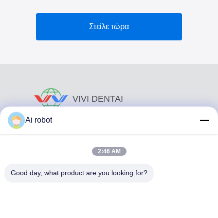
Στείλε τώρα
VIVI DENTAI
LABORATORY
Ai robot
2:46 AM
Good day, what product are you looking for?
Το VIVI Dental Lab είναι ένα υψηλού επιπέδου εργαστήριο
πλήρους εξυπηρέτησης από το Shenzhen της Κίνας. Είναι
από τα κορυφαία οδοντιατρικά εργαστήρια που είναι
πιστοποιημένα με CE, ISO και FDA και εξοπλισμένα με