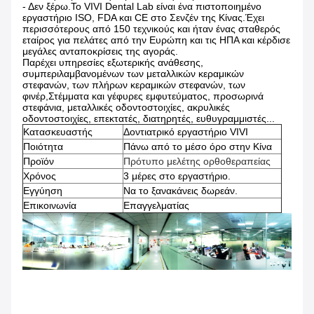
- Δεν ξέρω.
Το VIVI Dental Lab είναι ένα πιστοποιημένο
εργαστήριο ISO, FDA και CE στο Σενζέν της Κίνας.Έχει
περισσότερους από 150 τεχνικούς και ήταν ένας σταθερός
εταίρος για πελάτες από την Ευρώπη και τις ΗΠΑ και κέρδισε
μεγάλες ανταποκρίσεις της αγοράς.
Παρέχει υπηρεσίες εξωτερικής ανάθεσης,
συμπεριλαμβανομένων των μεταλλικών κεραμικών
στεφανών, των πλήρων κεραμικών στεφανών, των
φινέρ,Στέμματα και γέφυρες εμφυτεύματος, προσωρινά
στεφάνια, μεταλλικές οδοντοστοιχίες, ακρυλικές
οδοντοστοιχίες, επεκτατές, διατηρητές, ευθυγραμμιστές...
Κατασκευαστής
Δοντιατρικό εργαστήριο VIVI
Ποιότητα
Πάνω από το μέσο όρο στην Κίνα
Προϊόν
Πρότυπο μελέτης ορθοθεραπείας
Χρόνος
3 μέρες στο εργαστήριο.
Εγγύηση
Να το ξανακάνεις δωρεάν.
Επικοινωνία
Επαγγελματίας