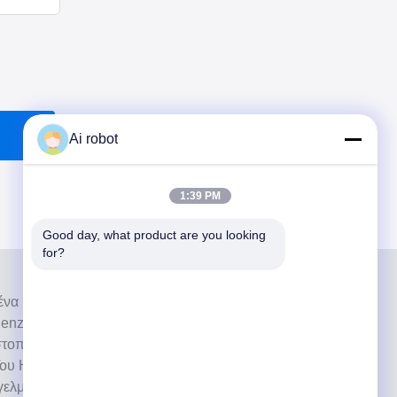
Ai robot
1:39 PM
Good day, what product are you looking 
for?
ι ένα υψηλού επιπέδου εργαστήριο πλήρους
nzhen της Κίνας. Είναι από τα κορυφαία οδοντιατρικά
στοποιημένα με CE, ISO και FDA και εξοπλισμένα με
ου Η δέσμευση για υψηλή ποιότητα, γρήγορο χρόνο
ελματικές υπηρεσίες έχει κερδίσει πολλά θετικά σχόλια