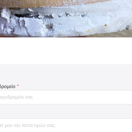
δρομείο
*