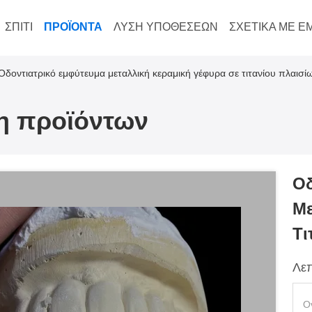
ΣΠΊΤΙ
ΠΡΟΪΌΝΤΑ
ΛΎΣΗ ΥΠΟΘΈΣΕΩΝ
ΣΧΕΤΙΚΆ ΜΕ Ε
Οδοντιατρικό εμφύτευμα μεταλλική κεραμική γέφυρα σε τιτανίου πλαισί
ξη προϊόντων
Οδ
Με
Τι
Λεπ
Ο