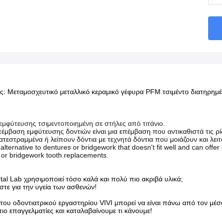
: Μεταμοσχευτικό μεταλλικό κεραμικό γέφυρα PFM τσιμέντο διατηρημ
μφύτευσης τσιμεντοποιημένη σε στήλες από τιτάνιο.
πέμβαση εμφύτευσης δοντιών είναι μια επέμβαση που αντικαθιστά τις ρίζ
κατεστραμμένα ή λείπουν δόντια με τεχνητά δόντια που μοιάζουν και λει
alternative to dentures or bridgework that doesn't fit well and can offer
 or bridgework tooth replacements.
ntal Lab χρησιμοποιεί τόσο καλά και πολύ πιο ακριβά υλικά;
στε για την υγεία των ασθενών!
 του οδοντιατρικού εργαστηρίου VIVI μπορεί να είναι πάνω από τον μέσο
πιο επαγγελματίες και καταλαβαίνουμε τι κάνουμε!