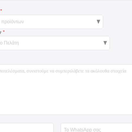
*
ν
*