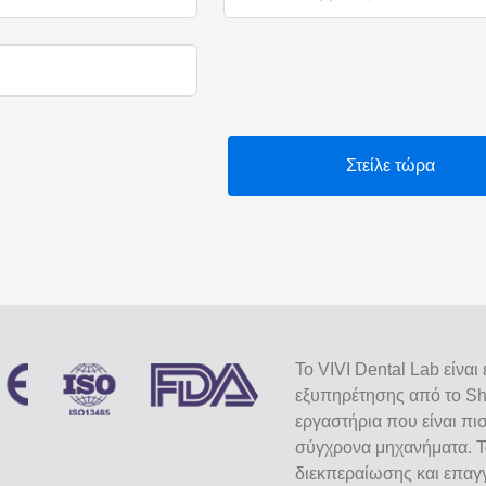
Στείλε τώρα
Το VIVI Dental Lab είνα
εξυπηρέτησης από το She
εργαστήρια που είναι πι
σύγχρονα μηχανήματα. Τ
διεκπεραίωσης και επαγγ