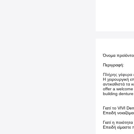
Όνομα προϊόντος
Περιγραφή:
Πλήρης γέφυρα ε
Η χειρουργική ε
αντικαθιστά τα 
offer a welcome 
building denture
Γιατί το VIVI De
Επειδή νοιαζόμα
Γιατί η ποιότητα
Επειδή είμαστε 