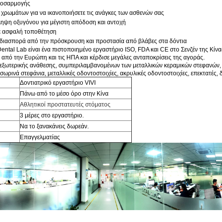
οσαρμογής
 χρωμάτων για να ικανοποιήσετε τις ανάγκες των ασθενών σας
ηψη οξυγόνου για μέγιστη απόδοση και αντοχή
ε ασφαλή τοποθέτηση
 διασπορά από την πρόσκρουση και προστασία από βλάβες στα δόντια
Dental Lab είναι ένα πιστοποιημένο εργαστήριο ISO, FDA και CE στο Σενζέν της Κίν
ς από την Ευρώπη και τις ΗΠΑ και κέρδισε μεγάλες ανταποκρίσεις της αγοράς.
 εξωτερικής ανάθεσης, συμπεριλαμβανομένων των μεταλλικών κεραμικών στεφανών, 
ωρινά στεφάνια, μεταλλικές οδοντοστοιχίες, ακρυλικές οδοντοστοιχίες, επεκτατές, δ
Δοντιατρικό εργαστήριο VIVI
Πάνω από το μέσο όρο στην Κίνα
Αθλητικοί προστατευτές στόματος
3 μέρες στο εργαστήριο.
Να το ξανακάνεις δωρεάν.
Επαγγελματίας