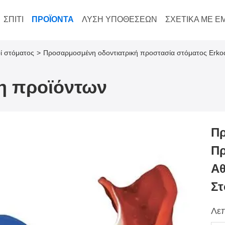
ΣΠΊΤΙ
ΠΡΟΪΌΝΤΑ
ΛΎΣΗ ΥΠΟΘΈΣΕΩΝ
ΣΧΕΤΙΚΆ ΜΕ Ε
οί στόματος
>
Προσαρμοσμένη οδοντιατρική προστασία στόματος Erkod
ξη προϊόντων
Πρ
Πρ
Αθ
Στ
Λεπ