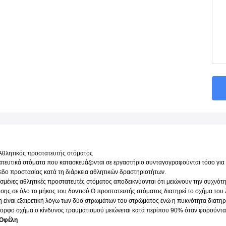
Αθλητικός προστατευτής στόματος
τευτικά στόματα που κατασκευάζονται σε εργαστήριο συνταγογραφούνται τόσο για ε
εδο προστασίας κατά τη διάρκεια αθλητικών δραστηριοτήτων.
σμένες αθλητικές προστατευτές στόματος αποδεικνύονται ότι μειώνουν την συχνότ
ης σε όλο το μήκος του δοντιού.Ο προστατευτής στόματος διατηρεί το σχήμα του 
 είναι εξαιρετική λόγω των δύο στρωμάτων του στρώματος ενώ η πυκνότητα διατηρεί
μορφο σχήμα.ο κίνδυνος τραυματισμού μειώνεται κατά περίπου 90% όταν φορούνται
 Οφέλη