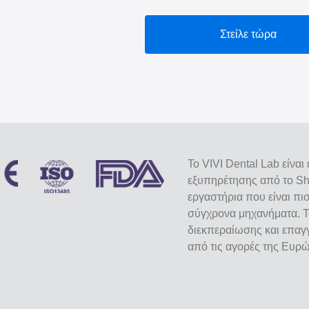
Στείλε τώρα
Το VIVI Dental Lab είνα
εξυπηρέτησης από το She
εργαστήρια που είναι πι
σύγχρονα μηχανήματα. Τ
διεκπεραίωσης και επαγγ
από τις αγορές της Ευρ