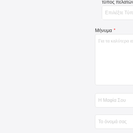
τύπος πελατώ
Μήνυμα
*