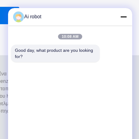
Ai robot
10:08 AM
Good day, what product are you looking 
for?
ι ένα υψηλού επιπέδου εργαστήριο πλήρους
nzhen της Κίνας. Είναι από τα κορυφαία οδοντιατρικά
στοποιημένα με CE, ISO και FDA και εξοπλισμένα με
ου Η δέσμευση για υψηλή ποιότητα, γρήγορο χρόνο
ελματικές υπηρεσίες έχει κερδίσει πολλά θετικά σχόλια
ώπης και των ΗΠΑ.