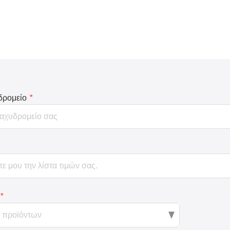
δρομείο
*
*