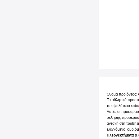
Όνομα προϊόντος: 
Τα αθλητικά προστα
το υψηλότερο επίπ
Αυτές οι προσαρμο
σκληρής πρόσκρουσ
αντοχή στη τράβηξη
ελεγχόμενο, ομοιό
Πλεονεκτήματα &