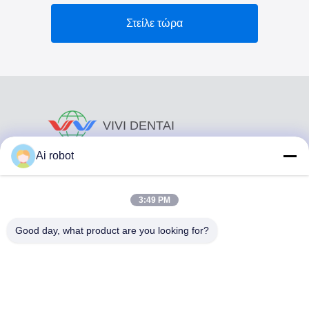
Στείλε τώρα
VIVI DENTAI
LABORATORY
Ai robot
3:49 PM
Good day, what product are you looking for?
Το VIVI Dental Lab είναι ένα υψηλού επιπέδου εργαστήριο
πλήρους εξυπηρέτησης από το Shenzhen της Κίνας. Είναι
από τα κορυφαία οδοντιατρικά εργαστήρια που είναι
πιστοποιημένα με CE, ISO και FDA και εξοπλισμένα με
σύγχρονα μηχανήματα. Του Η δέσμευση για υψηλή