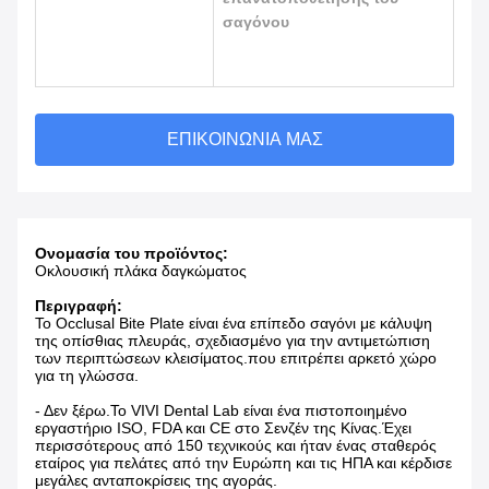
σαγόνου
ΕΠΙΚΟΙΝΩΝΊΑ ΜΑΣ
Ονομασία του προϊόντος:
Οκλουσική πλάκα δαγκώματος
Περιγραφή:
Το Occlusal Bite Plate είναι ένα επίπεδο σαγόνι με κάλυψη
της οπίσθιας πλευράς, σχεδιασμένο για την αντιμετώπιση
των περιπτώσεων κλεισίματος.που επιτρέπει αρκετό χώρο
για τη γλώσσα.
- Δεν ξέρω.
Το VIVI Dental Lab είναι ένα πιστοποιημένο
εργαστήριο ISO, FDA και CE στο Σενζέν της Κίνας.Έχει
περισσότερους από 150 τεχνικούς και ήταν ένας σταθερός
εταίρος για πελάτες από την Ευρώπη και τις ΗΠΑ και κέρδισε
μεγάλες ανταποκρίσεις της αγοράς.