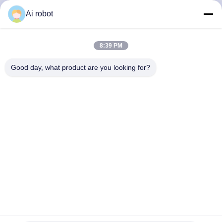
LABORATORY
Ai robot
8:39 PM
Good day, what product are you looking for?
Το VIVI Dental Lab είναι ένα υψηλού επιπέδου εργαστήριο
πλήρους εξυπηρέτησης από το Shenzhen της Κίνας. Είναι
από τα κορυφαία οδοντιατρικά εργαστήρια που είναι
πιστοποιημένα με CE, ISO και FDA και εξοπλισμένα με
σύγχρονα μηχανήματα. Του Η δέσμευση για υψηλή
ποιότητα, γρήγορο χρόνο διεκπεραίωσης και
επαγγελματικές υπηρεσίες έχει κερδίσει πολλά θετικά
σχόλια από τις αγορές της Ευρώπης και των ΗΠΑ.
Πολιτική Απορρήτου
|
Sitemap
| Καλή ποιότητα της Κίνας
Κινέζικο οδοντιατρικό εργαστήριο προμηθευτής. 2022-2026
VIVI