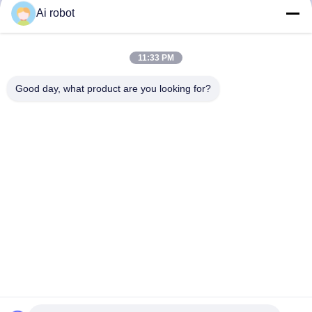
Ai robot
11:33 PM
Good day, what product are you looking for?
Το VIVI Dental Lab είναι ένα υψηλού επιπέδου εργαστήριο
πλήρους εξυπηρέτησης από το Shenzhen της Κίνας. Είναι
από τα κορυφαία οδοντιατρικά εργαστήρια που είναι
πιστοποιημένα με CE, ISO και FDA και εξοπλισμένα με
σύγχρονα μηχανήματα. Του Η δέσμευση για υψηλή
ποιότητα, γρήγορο χρόνο διεκπεραίωσης και
επαγγελματικές υπηρεσίες έχει κερδίσει πολλά θετικά
σχόλια από τις αγορές της Ευρώπης και των ΗΠΑ.
Πολιτική Απορρήτου
|
Sitemap
| Καλή ποιότητα της Κίνας
Κινέζικο οδοντιατρικό εργαστήριο προμηθευτής. 2022-2026
VIVI
DENTAI LABORATORY
. Διατηρούνται όλα τα πνευματικά