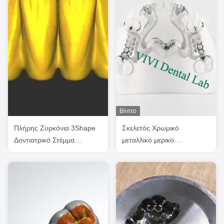
Βίντεο
Πλήρης Ζυρκόνια 3Shape
Σκελετός Χρωμικό
Δοντιατρικό Στέμμα
μεταλλικό μερικό
Σχεδιασμός Υψηλή
οδοντόφυλλο Τυπωμένο
αισθητική Exocad
σχεδιασμό οδοντόφυλλου
CoCr