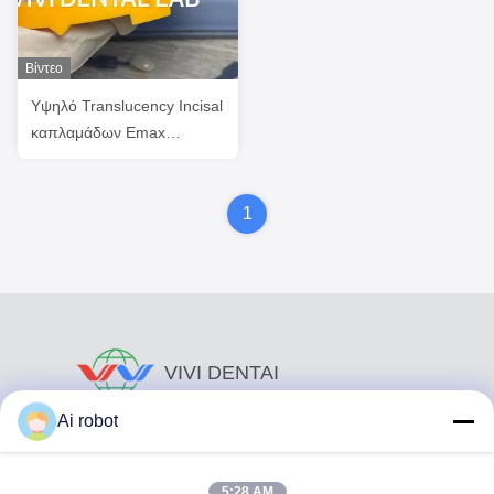
Βίντεο
Υψηλό Translucency Incisal
καπλαμάδων Emax
αισθητικών δοντιών
φυλλόμορφο οδοντικό
εργαστήριο της Κίνας
1
VIVI DENTAI
LABORATORY
Ai robot
5:28 AM