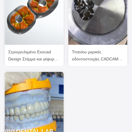
Στρογγυλεμένο Exocad
Τιτανίου μερικές
Design Στέμμα και γέφυρα
οδοντοστοιχίες CADCAM
Σχεδιασμός υψηλής
Milled Κίνα Οδοντιατρικό
αισθητικής
Εργαστήριο