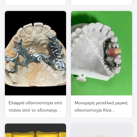
οδοντοστοιχείο πλαίσιο Ni
3Shape Exocad
Be δωρεάν
Ελαφριά οδοντοστοιχία από
Μονομερή μεταλλική μερική
τιτάνιο από το οδοντιατρικό
οδοντοστοιχία Κίνα
εργαστήριο της Κίνας.
Οδοντιατρικό Εργαστήριο