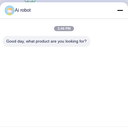
LABORATORY
Ai robot
3:46 PM
Good day, what product are you looking for?
Το VIVI Dental Lab είναι ένα υψηλού επιπέδου εργαστήριο
πλήρους εξυπηρέτησης από το Shenzhen της Κίνας. Είναι
από τα κορυφαία οδοντιατρικά εργαστήρια που είναι
πιστοποιημένα με CE, ISO και FDA και εξοπλισμένα με
σύγχρονα μηχανήματα. Του Η δέσμευση για υψηλή
ποιότητα, γρήγορο χρόνο διεκπεραίωσης και
επαγγελματικές υπηρεσίες έχει κερδίσει πολλά θετικά
σχόλια από τις αγορές της Ευρώπης και των ΗΠΑ.
Πολιτική Απορρήτου
|
Sitemap
| Καλή ποιότητα της Κίνας
Κινέζικο οδοντιατρικό εργαστήριο προμηθευτής. 2022-2026
VIVI