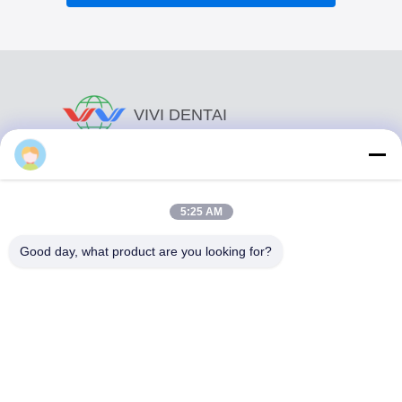
VIVI DENTAI
LABORATORY
5:25 AM
Good day, what product are you looking for?
Το VIVI Dental Lab είναι ένα υψηλού επιπέδου εργαστήριο
πλήρους εξυπηρέτησης από το Shenzhen της Κίνας. Είναι
από τα κορυφαία οδοντιατρικά εργαστήρια που είναι
πιστοποιημένα με CE, ISO και FDA και εξοπλισμένα με
σύγχρονα μηχανήματα. Του Η δέσμευση για υψηλή
ποιότητα, γρήγορο χρόνο διεκπεραίωσης και
επαγγελματικές υπηρεσίες έχει κερδίσει πολλά θετικά