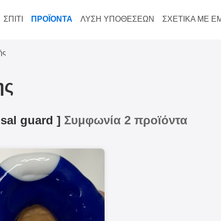
ΣΠΊΤΙ
ΠΡΟΪΌΝΤΑ
ΛΎΣΗ ΥΠΟΘΈΣΕΩΝ
ΣΧΕΤΙΚΆ ΜΕ Ε
ής
ης
usal guard
]
Συμφωνία 2 προϊόντα