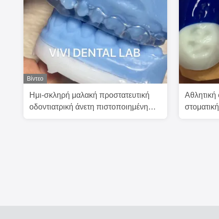
Βίντεο
Ημι-σκληρή μαλακή προστατευτική
Αθλητική 
οδοντιατρική άνετη πιστοποιημένη
στοματικ
από την FDA
αισθητικ