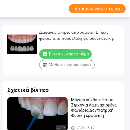
Επικοινωνήστε τώρα
Διαφανείς φινίρες από λαμινίτη Emax /
φινίρες από πορσελάνη για οδοντιατρική
χρήση ISO εγκεκριμένες
Επικοινωνήστε τώρα
Μάθετε περισσότερων
Σχετικά βίντεο
Μόνιμο σύνθετο Emax
Ζιρκόνια Λαμιναρισμένα
Φανιάρια Δοντιατρική
Φυσική εμφάνιση
Λαμινάνια και φινέρες
00:47
2026-05-12