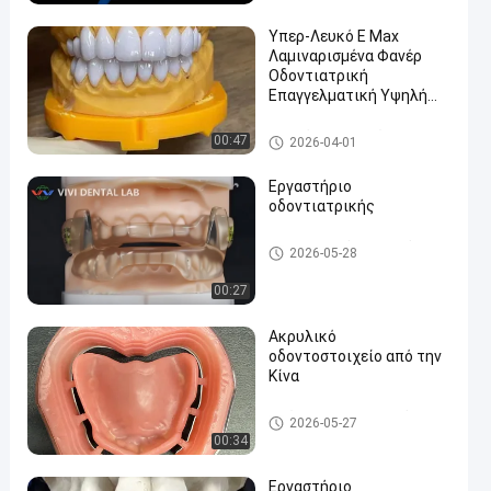
Υπερ-Λευκό E Max
Λαμιναρισμένα Φανέρ
Οδοντιατρική
Επαγγελματική Υψηλή
Εσθητική
Λαμινάνια και φινέρες
00:47
2026-04-01
Εργαστήριο
οδοντιατρικής
Ορθοδοντικό οδοντικό εργα
2026-05-28
στήριο
00:27
Ακρυλικό
οδοντοστοιχείο από την
Κίνα
Κινέζικο οδοντιατρικό εργα
2026-05-27
στήριο
00:34
Εργαστήριο