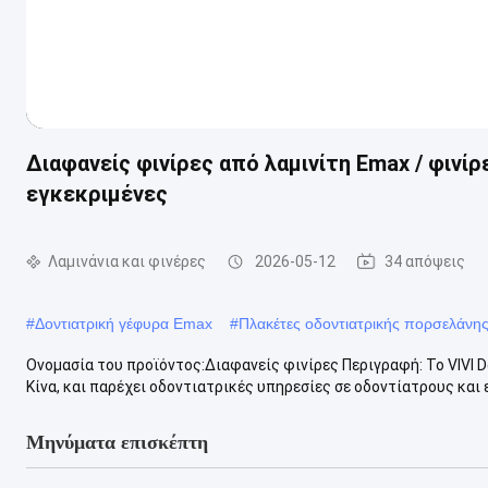
Διαφανείς φινίρες από λαμινίτη Emax / φινί
εγκεκριμένες
Λαμινάνια και φινέρες
2026-05-12
34 απόψεις
#
Δοντιατρική γέφυρα Emax
#
Πλακέτες οδοντιατρικής πορσελάνη
Ονομασία του προϊόντος:Διαφανείς φινίρες Περιγραφή: Το VIVI D
Κίνα, και παρέχει οδοντιατρικές υπηρεσίες σε οδοντίατρους και ε
Μηνύματα επισκέπτη